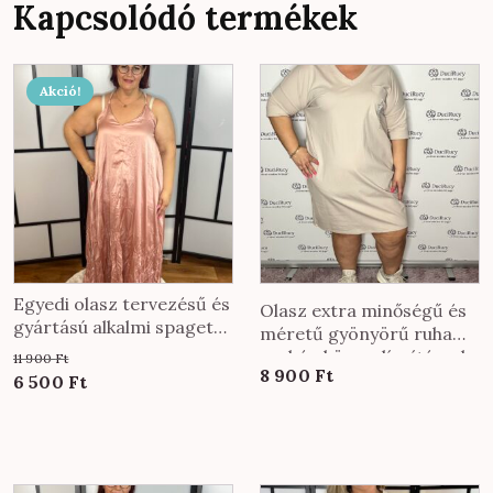
Kapcsolódó termékek
Akció!
Egyedi olasz tervezésű és
Olasz extra minőségű és
gyártású alkalmi spagetti
méretű gyönyörű ruha
pántos ruha gyűrt
zsebén köves díszítéssel
11 900
Ft
anyagból púder színben
8 900
Ft
bézs színben
Original
Current
6 500
Ft
price
price
was:
is:
11
6
900 Ft.
500 Ft.