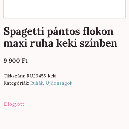
Spagetti pántos flokon
maxi ruha keki színben
9 900
Ft
Cikkszám:
RU23455-keki
Kategóriák:
Ruhák
,
Újdonságok
Elfogyott