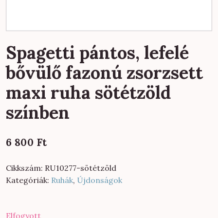
Spagetti pántos, lefelé
bővülő fazonú zsorzsett
maxi ruha sötétzöld
színben
6 800
Ft
Cikkszám:
RU10277-sötétzöld
Kategóriák:
Ruhák
,
Újdonságok
Elfogyott