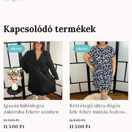
Kapcsolódó termékek
Ennek
Akció!
Akció!
a
terméknek
több
variációja
van.
A
változatok
a
Igazán különleges
Kétrétegű ultra dögös
termékoldalon
zakóruha fekete színben
kék-fehér mintás fodros
ruha
választhatók
13 900
Ft
14 500
Ft
ki
Original
Current
Original
Current
11 500
Ft
11 500
Ft