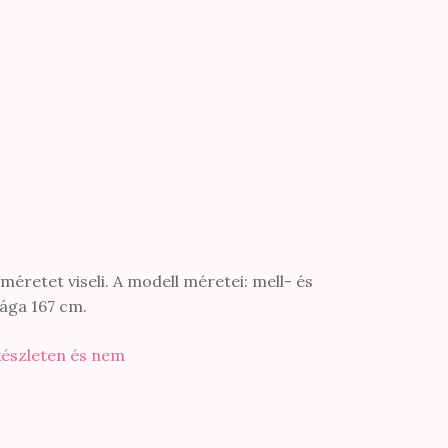
éretet viseli. A modell méretei: mell- és
ága 167 cm.
készleten és nem