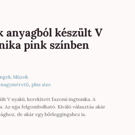
k anyagból készült V
nika pink színben
Ingek, blúzok
,
nagyméretű
,
plus size
lt V nyakú, kerekített fazonú ingtunika. A
 Az ujja felgombolható. Kiváló választás akár
ghoz, de akár egy bőrleggingshez is.