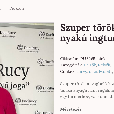
r
Fiókom
Szuper törö
nyakú ingtu
Cikkszám:
PU3265-pink
Kategóriák:
Felsők
,
Felsők
,
Címkék:
curvy
,
duci
,
Molett
Szuper török anyagból készü
tunika anyaga nem rugalmas.
egy farmerhoz, vászonnadrá
Méretezés: