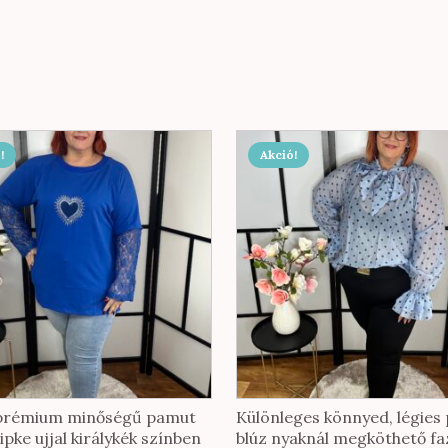
!
Akció!
prémium minőségű pamut
Különleges könnyed, légies
sipke ujjal királykék színben
blúz nyaknál megköthető f