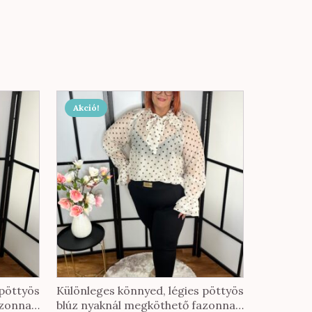
Akció!
 pöttyös
Különleges könnyed, légies pöttyös
azonnal
blúz nyaknál megköthető fazonnal