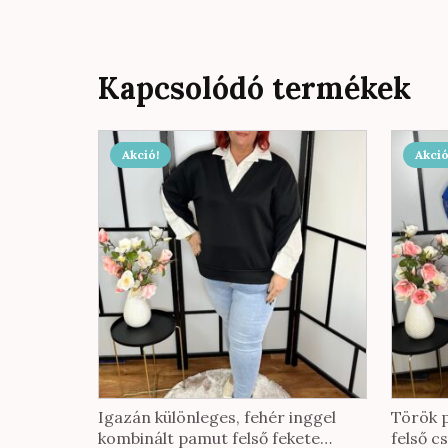
Kapcsolódó termékek
Akció!
Akció
Igazán különleges, fehér inggel
Török 
kombinált pamut felső fekete
felső c