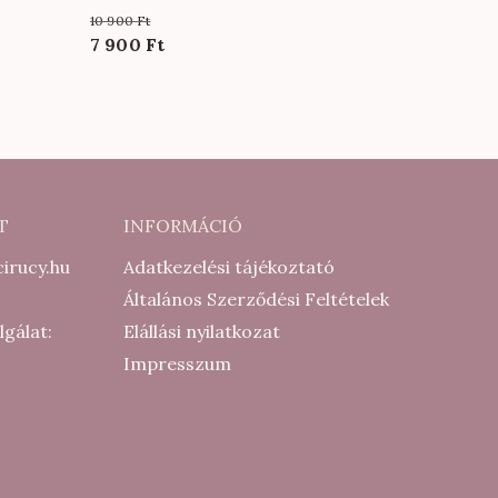
bézs színben
10 900
Ft
Original
Current
7 900
Ft
price
price
was:
is:
10
7
900 Ft.
900 Ft.
T
INFORMÁCIÓ
irucy.hu
Adatkezelési tájékoztató
Általános Szerződési Feltételek
lgálat:
Elállási nyilatkozat
Impresszum