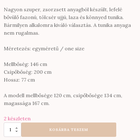
Nagyon szuper, zsorzsett anyagból készült, lefelé
bővülő fazonú, tölcsér ujjú, laza és könnyed tunika.
Bármilyen alkalomra kiváló választás. A tunika anyaga
nem rugalmas.
Méretezés: egyméretű / one size
Mellbőség: 146 cm
Csípőbőség: 200 cm
Hossz: 77 cm
A modell mellbősége 120 cm, csípőbősége 134 cm,
magassága 167 cm.
2 készleten
Tölcsér
KOSÁRBA TESZEM
ujjú,
zsorzsett