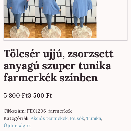
Tölcsér ujjú, zsorzsett
anyagú szuper tunika
farmerkék színben
Original
Current
5 800
Ft
3 500
Ft
price
price
was:
is:
Cikkszám:
FE01206-farmerkék
5
3
Kategóriák:
Akciós termékek
,
Felsők
,
Tunika
,
800 Ft.
500 Ft.
Újdonságok