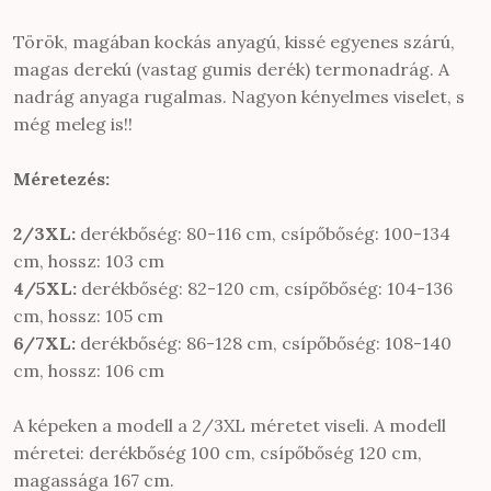
Török, magában kockás anyagú, kissé egyenes szárú,
magas derekú (vastag gumis derék) termonadrág. A
nadrág anyaga rugalmas. Nagyon kényelmes viselet, s
még meleg is!!
Méretezés:
2/3XL:
derékbőség: 80-116 cm, csípőbőség: 100-134
cm, hossz: 103 cm
4/5XL:
derékbőség: 82-120 cm, csípőbőség: 104-136
cm, hossz: 105 cm
6/7XL:
derékbőség: 86-128 cm, csípőbőség: 108-140
cm, hossz: 106 cm
A képeken a modell a 2/3XL méretet viseli. A modell
méretei: derékbőség 100 cm, csípőbőség 120 cm,
magassága 167 cm.