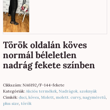
Török oldalán köves
normál béleletlen
nadrág fekete színben
Cikkszám:
NA6192/F-144-fekete
Kategóriák:
Akciós termékek
,
Nadrágok, szoknyák
Címkék:
duci
,
köves
,
Molett
,
molett. curvy
,
nagyméretű
,
plus size
,
török