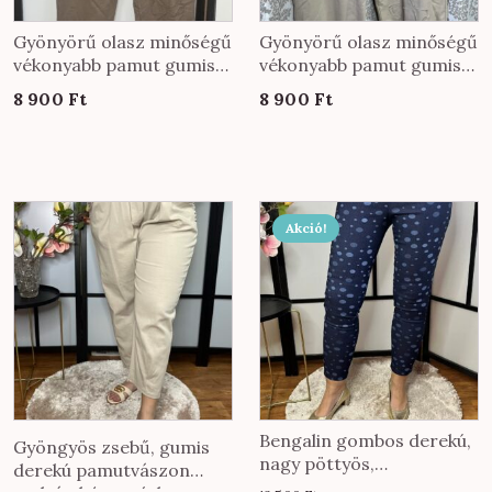
Gyönyörű olasz minőségű
Gyönyörű olasz minőségű
vékonyabb pamut gumis
vékonyabb pamut gumis
derekú nadrág KÖZEPES
derekú nadrág EXTRA
8 900
Ft
8 900
Ft
méretben fango színben
méretben bézs színben
Ennek
Akció!
a
terméknek
több
variációja
van.
A
változatok
a
Bengalin gombos derekú,
Gyöngyös zsebű, gumis
termékoldalon
nagy pöttyös,
derekú pamutvászon
farmerhatású nadrág
választhatók