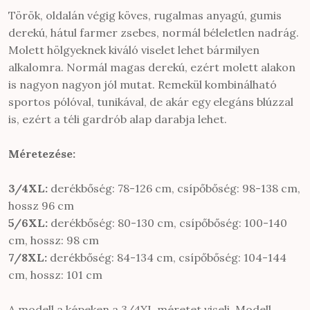
Török, oldalán végig köves, rugalmas anyagú, gumis
derekú, hátul farmer zsebes, normál béleletlen nadrág.
Molett hölgyeknek kiváló viselet lehet bármilyen
alkalomra. Normál magas derekú, ezért molett alakon
is nagyon nagyon jól mutat. Remekül kombinálható
sportos pólóval, tunikával, de akár egy elegáns blúzzal
is, ezért a téli gardrób alap darabja lehet.
Méretezése:
3/4XL:
derékbőség: 78-126 cm, csípőbőség: 98-138 cm,
hossz 96 cm
5/6XL:
derékbőség: 80-130 cm, csípőbőség: 100-140
cm, hossz: 98 cm
7/8XL:
derékbőség: 84-134 cm, csípőbőség: 104-144
cm, hossz: 101 cm
A modell a képeken a 3/4XL méretet viseli. Modell