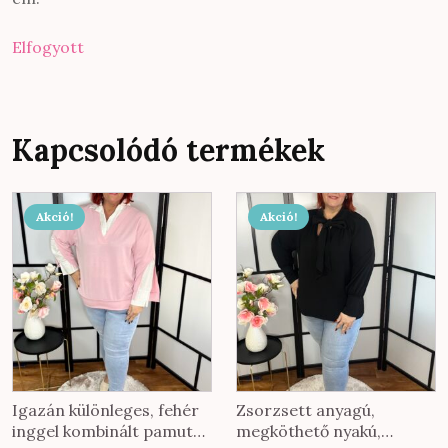
Elfogyott
Kapcsolódó termékek
Akció!
Akció!
Igazán különleges, fehér
Zsorzsett anyagú,
inggel kombinált pamut
megköthető nyakú,