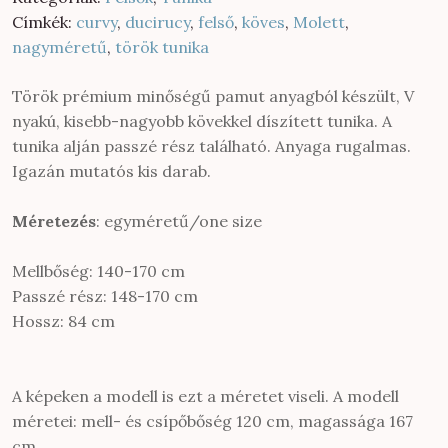
500 Ft.
000 Ft.
Címkék:
curvy
,
ducirucy
,
felső
,
köves
,
Molett
,
nagyméretű
,
török tunika
Török prémium minőségű pamut anyagból készült, V
nyakú, kisebb-nagyobb kövekkel díszített tunika. A
tunika alján passzé rész található. Anyaga rugalmas.
Igazán mutatós kis darab.
Méretezés
: egyméretű/one size
Mellbőség: 140-170 cm
Passzé rész: 148-170 cm
Hossz: 84 cm
A képeken a modell is ezt a méretet viseli. A modell
méretei: mell- és csípőbőség 120 cm, magassága 167
cm.