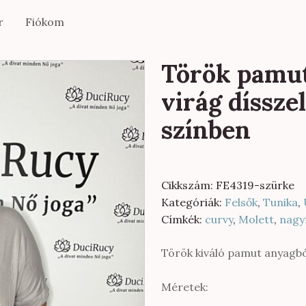
r
Fiókom
Török pamut
virág díssze
színben
Cikkszám:
FE4319-szürke
Kategóriák:
Felsők
,
Tunika
,
Címkék:
curvy
,
Molett
,
nagy
Török kiváló pamut anyagból
Méretek: