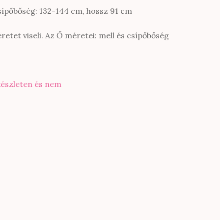
csípőbőség: 132-144 cm, hossz 91 cm
retet viseli. Az Ő méretei: mell és csípőbőség
készleten és nem