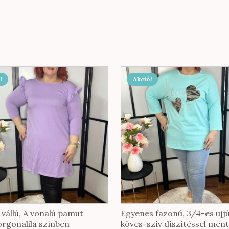
!
Akció!
vállú, A vonalú pamut
Egyenes fazonú, 3/4-es ujjú
orgonalila színben
köves-szív díszítéssel men