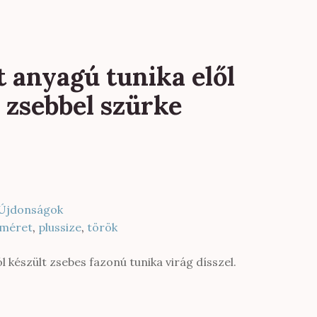
 anyagú tunika elől
l zsebbel szürke
Újdonságok
méret
,
plussize
,
török
 készült zsebes fazonú tunika virág dísszel.