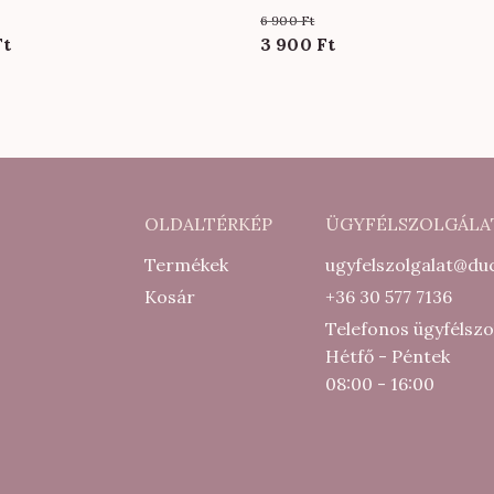
színben
6 900
Ft
al
Current
Original
Current
Ft
3 900
Ft
price
price
price
is:
was:
is:
4
6
3
500 Ft.
900 Ft.
900 Ft.
OLDALTÉRKÉP
ÜGYFÉLSZOLGÁLA
Termékek
ugyfelszolgalat@duc
Kosár
+36 30 577 7136
Telefonos ügyfélszo
Hétfő - Péntek
08:00 - 16:00