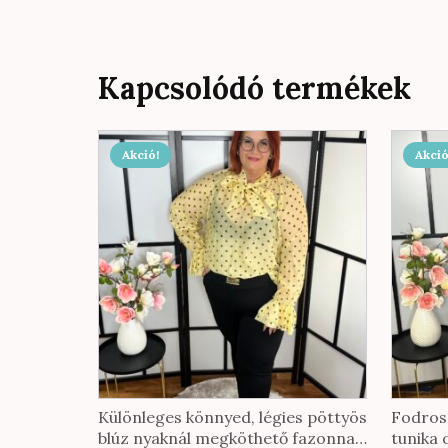
Kapcsolódó termékek
Akció!
Akció
Különleges könnyed, légies pöttyös
Fodros 
blúz nyaknál megköthető fazonnal
tunika 