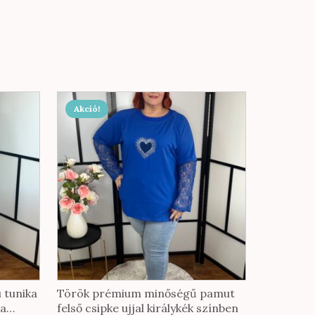
Akció!
 tunika
Török prémium minőségű pamut
ta
felső csipke ujjal királykék színben