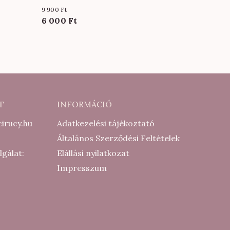
9 900
Ft
Original
Current
6 000
Ft
price
price
was:
is:
9
6
900 Ft.
000 Ft.
T
INFORMÁCIÓ
irucy.hu
Adatkezelési tájékoztató
Általános Szerződési Feltételek
lgálat:
Elállási nyilatkozat
Impresszum