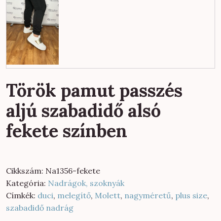
Török pamut passzés
aljú szabadidő alsó
fekete színben
Cikkszám:
Na1356-fekete
Kategória:
Nadrágok, szoknyák
Címkék:
duci
,
melegítő
,
Molett
,
nagyméretű
,
plus size
,
szabadidő nadrág