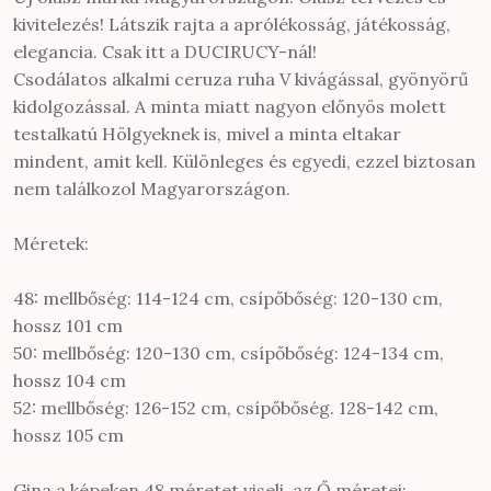
kivitelezés! Látszik rajta a aprólékosság, játékosság,
elegancia. Csak itt a DUCIRUCY-nál!
Csodálatos alkalmi ceruza ruha V kivágással, gyönyörű
kidolgozással. A minta miatt nagyon előnyös molett
testalkatú Hölgyeknek is, mivel a minta eltakar
mindent, amit kell. Különleges és egyedi, ezzel biztosan
nem találkozol Magyarországon.
Méretek:
48: mellbőség: 114-124 cm, csípőbőség: 120-130 cm,
hossz 101 cm
50: mellbőség: 120-130 cm, csípőbőség: 124-134 cm,
hossz 104 cm
52: mellbőség: 126-152 cm, csípőbőség. 128-142 cm,
hossz 105 cm
Gina a képeken 48 méretet viseli, az Ő méretei: