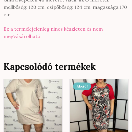
mellbőség: 120 cm, csípőbőség: 124 cm, magassága 170
cm
Ez a termék jelenleg nincs készleten és nem
megvásárolható.
Kapcsolódó termékek
Ennek
Akció!
a
terméknek
több
variációja
van.
A