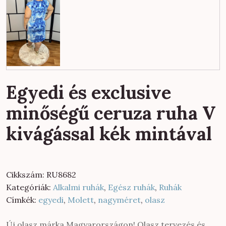
Egyedi és exclusive
minőségű ceruza ruha V
kivágással kék mintával
Cikkszám:
RU8682
Kategóriák:
Alkalmi ruhák
,
Egész ruhák
,
Ruhák
Címkék:
egyedi
,
Molett
,
nagyméret
,
olasz
Új olasz márka Magyarországon! Olasz tervezés és