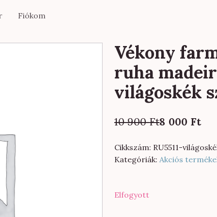
r
Fiókom
Vékony farm
ruha madeir
világoskék 
Original
Current
10 900
Ft
8 000
Ft
price
price
was:
is:
Cikkszám:
RU5511-világoské
10
8
Kategóriák:
Akciós terméke
900 Ft.
000 Ft.
Elfogyott