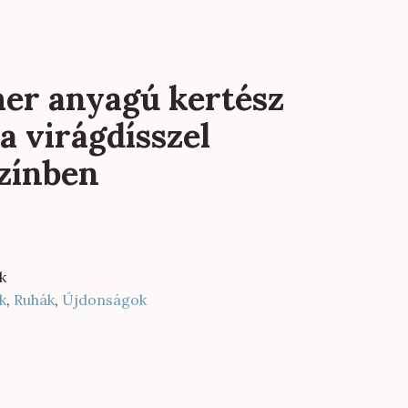
er anyagú kertész
a virágdísszel
színben
k
k
,
Ruhák
,
Újdonságok