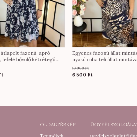
tok
oldalon
hatók
 átlapolt fazonú, apró
Egyenes fazonú állat mintá
, lefelé bővülő kétrétegű
nyakú ruha teli állat mintáva
n ruha
10 900
Ft
al
Current
Original
Current
Ft
6 500
Ft
price
price
price
is:
was:
is:
7
10
6
000 Ft.
900 Ft.
500 Ft.
OLDALTÉRKÉP
ÜGYFÉLSZOLGÁLA
Termékek
ugyfelszolgalat@duc