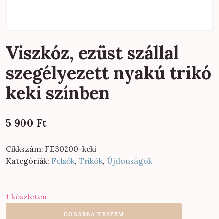
Viszkóz, ezüst szállal
szegélyezett nyakú trikó
keki színben
5 900
Ft
Cikkszám:
FE30200-keki
Kategóriák:
Felsők
,
Trikók
,
Újdonságok
1 készleten
Viszkóz,
KOSÁRBA TESZEM
ezüst