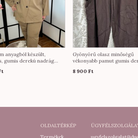
m anyagból készült,
Gyönyörű olasz minőségű
, gumis derekú nadrág
vékonyabb pamut gumis de
színben
nadrág EXTRA méretben
Ft
8 900
Ft
csokibarna színben
OLDALTÉRKÉP
ÜGYFÉLSZOLGÁLA
Termékek
ugyfelszolgalat@duc