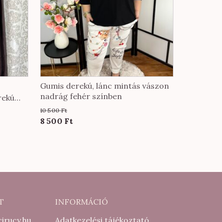
Gumis derekú, lánc mintás vászon
nadrág fehér színben
rekú
10 500
Ft
Original
Current
8 500
Ft
price
price
was:
is:
10
8
500 Ft.
500 Ft.
T
INFORMÁCIÓ
irucy.hu
Adatkezelési tájékoztató