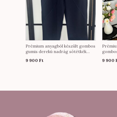
Prémium anyagból készült gombos
Prémiu
gumis derekú nadrág sötétkék
gombos
színben
fango 
9 900
Ft
9 900