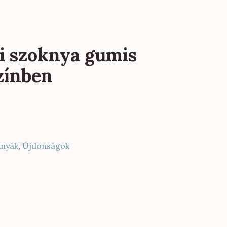
i szoknya gumis
zínben
knyák
,
Újdonságok