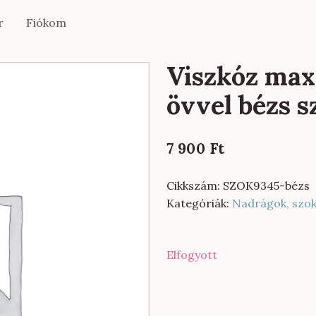
r
Fiókom
Viszkóz max
övvel bézs s
7 900
Ft
Cikkszám:
SZOK9345-bézs
Kategóriák:
Nadrágok, szo
Elfogyott