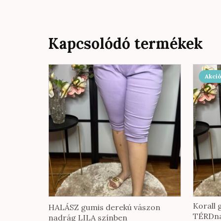
Kapcsolódó termékek
Akció
Korall
HALÁSZ gumis derekú vászon
TÉRDn
nadrág LILA színben