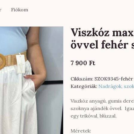
r
Fiókom
Viszkóz max
övvel fehér 
7 900
Ft
Cikkszám:
SZOK9345-fehér
Kategóriák:
Nadrágok, szo
Viszkóz anyagú, gumis derek
szoknya ajándék övvel. Iga
egy trikóval, blúzzal.
Méretek: