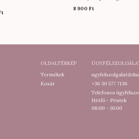
nadrág EXTRA méretben f
8 900
Ft
színben
al
Current
Ft
price
is:
5
000 Ft.
OLDALTÉRKÉP
ÜGYFÉLSZOLGÁLA
Termékek
ugyfelszolgalat@duc
Kosár
+36 30 577 7136
Telefonos ügyfélszo
Hétfő - Péntek
08:00 - 16:00