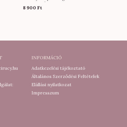
ango
nadrág KÖZEPES méretben oliva
8 900
Ft
színben
T
INFORMÁCIÓ
irucy.hu
Adatkezelési tájékoztató
Általános Szerződési Feltételek
lgálat:
Elállási nyilatkozat
Impresszum