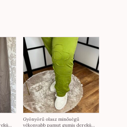
Gyönyörű olasz minőségű
rekú
vékonyabb pamut gumis derekú