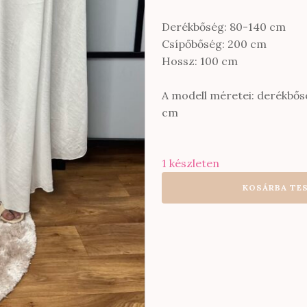
Derékbőség: 80-140 cm
Csípőbőség: 200 cm
Hossz: 100 cm
A modell méretei: derékbős
cm
1 készleten
Viszkóz
KOSÁRBA TE
maxi
szoknya
gumis
övvel
fehér
színben
mennyiség