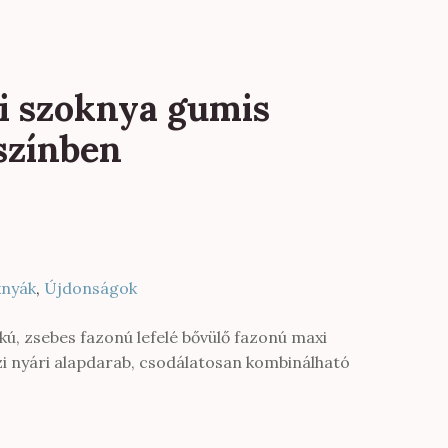
i szoknya gumis
színben
knyák
,
Újdonságok
ú, zsebes fazonú lefelé bővülő fazonú maxi
zi nyári alapdarab, csodálatosan kombinálható