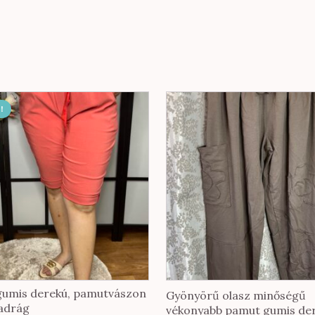
!
 gumis derekú, pamutvászon
Gyönyörű olasz minőségű
adrág
vékonyabb pamut gumis de