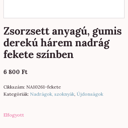
Zsorzsett anyagú, gumis
derekú hárem nadrág
fekete színben
6 800
Ft
Cikkszám:
NA10261-fekete
Kategóriák:
Nadrágok, szoknyák
,
Újdonságok
Elfogyott