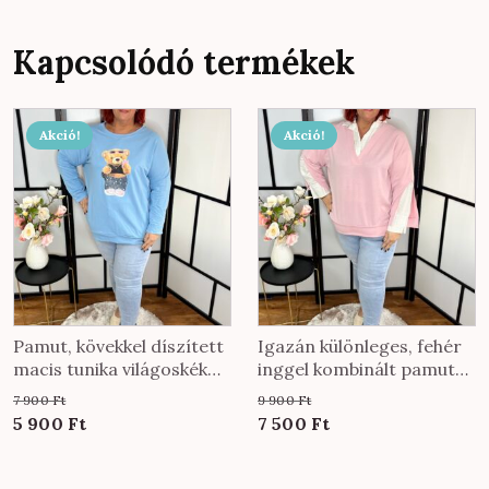
Kapcsolódó termékek
Akció!
Akció!
Pamut, kövekkel díszített
Igazán különleges, fehér
macis tunika világoskék
inggel kombinált pamut
színben
felső púder színben
7 900
Ft
9 900
Ft
Original
Current
Original
Current
5 900
Ft
7 500
Ft
price
price
price
price
was:
is:
was:
is: