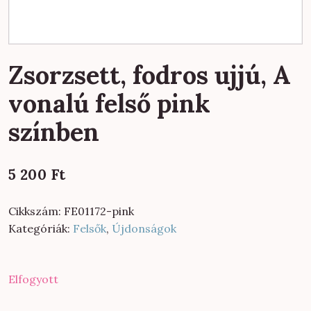
Zsorzsett, fodros ujjú, A
vonalú felső pink
színben
5 200
Ft
Cikkszám:
FE01172-pink
Kategóriák:
Felsők
,
Újdonságok
Elfogyott