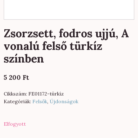
Zsorzsett, fodros ujjú, A
vonalú felső türkíz
színben
5 200
Ft
Cikkszám:
FE01172-türkíz
Kategóriák:
Felsők
,
Újdonságok
Elfogyott