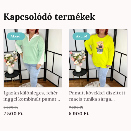
Kapcsolódó termékek
Akció!
Akció!
Igazán különleges, fehér
Pamut, kövekkel díszített
inggel kombinált pamut
macis tunika sárga
felső menta színben
színben
9 900
Ft
7 900
Ft
Original
Current
Original
Current
7 500
Ft
5 900
Ft
price
price
price
price
was:
is:
was:
is: