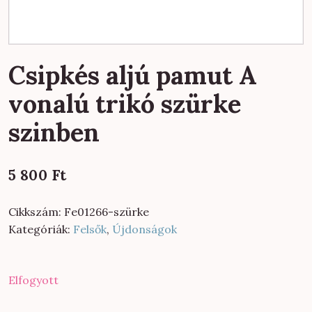
Csipkés aljú pamut A
vonalú trikó szürke
szinben
5 800
Ft
Cikkszám:
Fe01266-szürke
Kategóriák:
Felsők
,
Újdonságok
Elfogyott