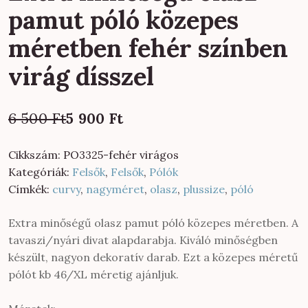
pamut póló közepes
méretben fehér színben
virág dísszel
Original
Current
6 500
Ft
5 900
Ft
price
price
was:
is:
Cikkszám:
PO3325-fehér virágos
6
5
Kategóriák:
Felsők
,
Felsők
,
Pólók
500 Ft.
900 Ft.
Címkék:
curvy
,
nagyméret
,
olasz
,
plussize
,
póló
Extra minőségű olasz pamut póló közepes méretben. A
tavaszi/nyári divat alapdarabja. Kiváló minőségben
készült, nagyon dekoratív darab. Ezt a közepes méretű
pólót kb 46/XL méretig ajánljuk.