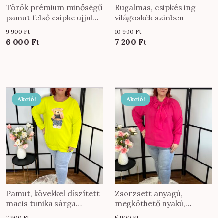
Török prémium minőségű
Rugalmas, csipkés ing
pamut felső csipke ujjal
világoskék színben
pink színben
9 900
Ft
10 900
Ft
Original
Current
Original
Current
6 000
Ft
7 200
Ft
price
price
price
price
was:
is:
was:
is:
9
6
10
7
900 Ft.
000 Ft.
900 Ft.
200 Ft.
Akció!
Akció!
Pamut, kövekkel díszített
Zsorzsett anyagú,
macis tunika sárga
megköthető nyakú,
színben
egyenes fazonú felső pink
7 900
Ft
5 900
Ft