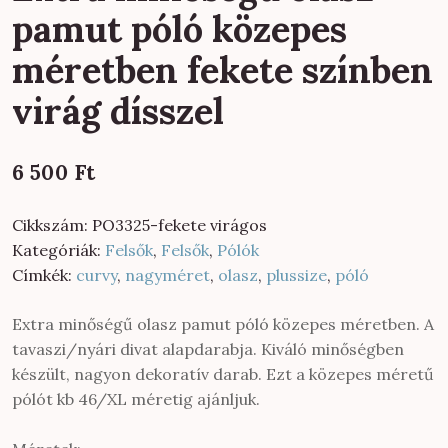
pamut póló közepes
méretben fekete színben
virág dísszel
6 500
Ft
Cikkszám:
PO3325-fekete virágos
Kategóriák:
Felsők
,
Felsők
,
Pólók
Címkék:
curvy
,
nagyméret
,
olasz
,
plussize
,
póló
Extra minőségű olasz pamut póló közepes méretben. A
tavaszi/nyári divat alapdarabja. Kiváló minőségben
készült, nagyon dekoratív darab. Ezt a közepes méretű
pólót kb 46/XL méretig ajánljuk.