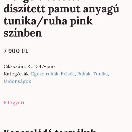
díszített pamut anyagú
tunika/ruha pink
színben
7 900
Ft
Cikkszám:
RU1347-pink
Kategóriák:
Egész ruhák
,
Felsők
,
Ruhák
,
Tunika
,
Újdonságok
Elfogyott