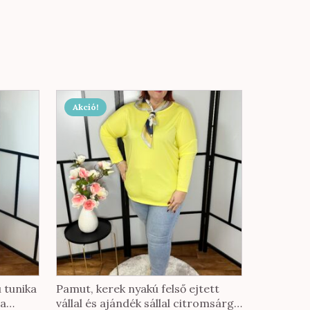
Akció!
 tunika
Pamut, kerek nyakú felső ejtett
ta
vállal és ajándék sállal citromsárga