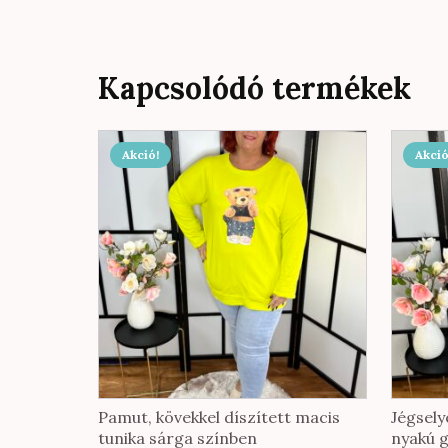
Kapcsolódó termékek
Akció!
Akció
Pamut, kövekkel díszített macis
Jégsel
tunika sárga színben
nyakú g