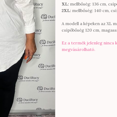
XL:
mellbőség: 136 cm, csí
2XL:
mellbőség: 140 cm, cs
A modell a képeken az XL mé
csípőbőség 120 cm, magass
Ez a termék jelenleg nincs 
megvásárolható.