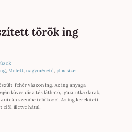
zített török ing
lúzok
ing
,
Molett
,
nagyméretű
,
plus size
szült, fehér vászon ing. Az ing anyaga
jén köves díszítés látható, igazi ritka darab,
z utcán szembe találkozol. Az ing kerekített
elöl, illetve hátul.