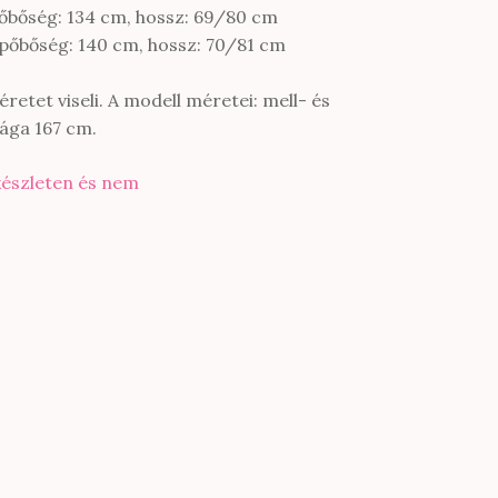
pőbőség: 134 cm, hossz: 69/80 cm
ípőbőség: 140 cm, hossz: 70/81 cm
retet viseli. A modell méretei: mell- és
ága 167 cm.
készleten és nem