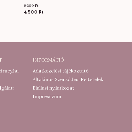
színben
6 200
Ft
Original
Current
4 500
Ft
price
price
was:
is:
6
4
200 Ft.
500 Ft.
T
INFORMÁCIÓ
irucy.hu
Adatkezelési tájékoztató
Általános Szerződési Feltételek
lgálat:
Elállási nyilatkozat
Impresszum