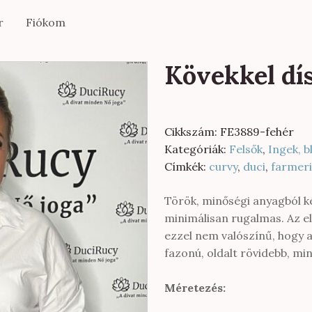
r
Fiókom
Kövekkel dís
Cikkszám:
FE3889-fehér
Kategóriák:
Felsők
,
Ingek, b
Címkék:
curvy
,
duci
,
farmer
Török, minőségi anyagból ké
minimálisan rugalmas. Az ele
ezzel nem valószínű, hogy a
fazonú, oldalt rövidebb, mint 
Méretezés: