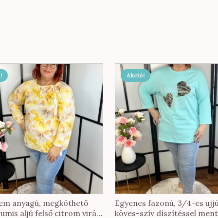
!
Akció!
yem anyagú, megköthető
Egyenes fazonú, 3/4-es ujjú
umis aljú felső citrom virág
köves-szív díszítéssel men