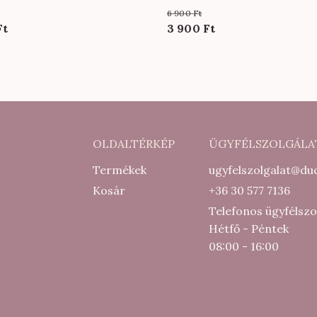
al
színben
6 900
Ft
al
Current
Original
Current
Ft
3 900
Ft
price
price
price
is:
was:
is:
5
6
3
000 Ft.
900 Ft.
900 Ft.
OLDALTÉRKÉP
ÜGYFÉLSZOLGÁLA
Termékek
ugyfelszolgalat@duc
Kosár
+36 30 577 7136
Telefonos ügyfélszo
Hétfő - Péntek
08:00 - 16:00