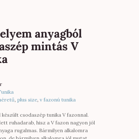
selyem anyagból
daszép mintás V
ka
r
Tunika
éretű
,
plus size
,
v fazonú tunika
 készült csodaszép tunika V fazonnal.
lett ruhadarab, hisz a V fazon nagyon jól
 anyaga rugalmas. Bármilyen alkalomra
on, de bármilyen alkalomra jól mutat