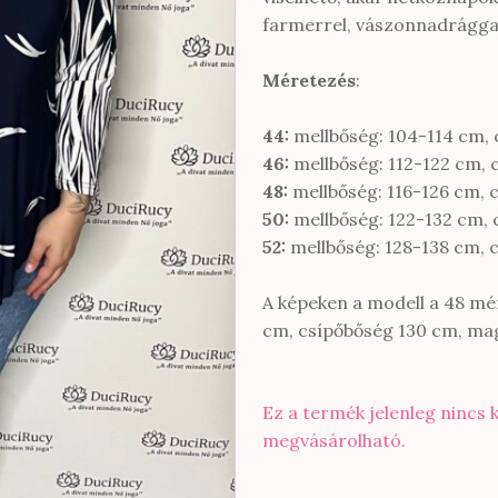
farmerrel, vászonnadrággal
Méretezés
:
44:
mellbőség: 104-114 cm, 
46:
mellbőség: 112-122 cm, 
48:
mellbőség: 116-126 cm, 
50:
mellbőség: 122-132 cm, 
52:
mellbőség: 128-138 cm, 
A képeken a modell a 48 mér
cm, csípőbőség 130 cm, ma
Ez a termék jelenleg nincs 
megvásárolható.