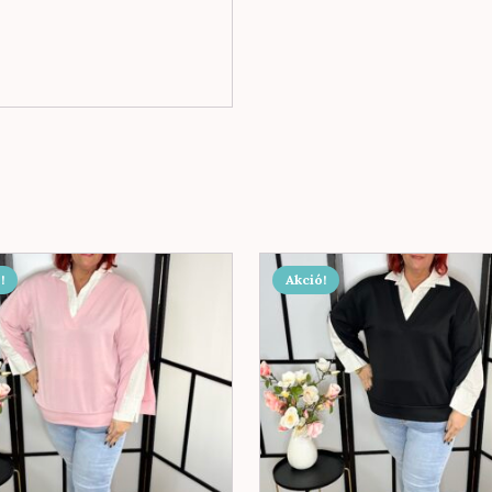
!
Akció!