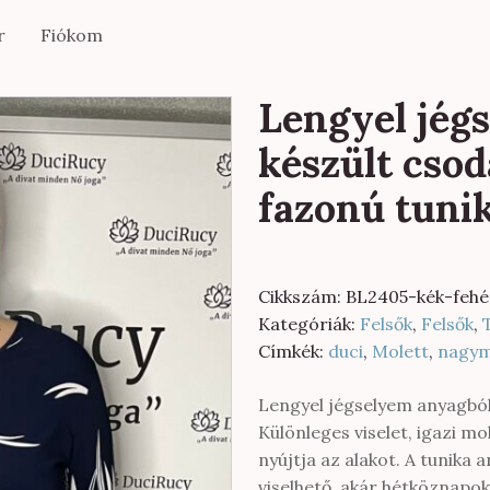
r
Fiókom
Lengyel jég
készült cso
fazonú tuni
Cikkszám:
BL2405-kék-fehé
Kategóriák:
Felsők
,
Felsők
,
Címkék:
duci
,
Molett
,
nagym
Lengyel jégselyem anyagból
Különleges viselet, igazi mo
nyújtja az alakot. A tunika
viselhető, akár hétköznapok