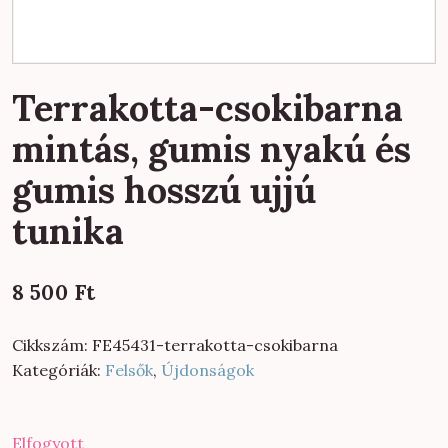
Terrakotta-csokibarna
mintás, gumis nyakú és
gumis hosszú ujjú
tunika
8 500
Ft
Cikkszám:
FE45431-terrakotta-csokibarna
Kategóriák:
Felsők
,
Újdonságok
Elfogyott