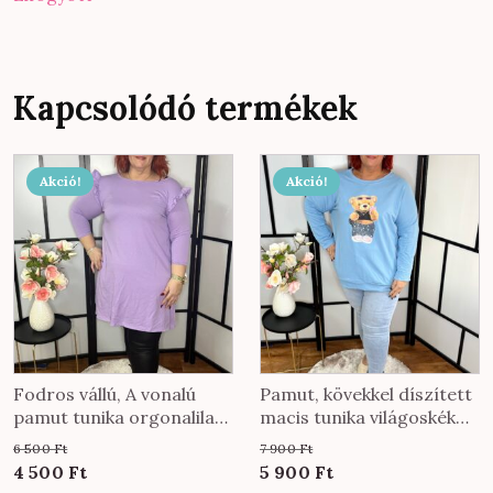
Kapcsolódó termékek
Akció!
Akció!
Fodros vállú, A vonalú
Pamut, kövekkel díszített
pamut tunika orgonalila
macis tunika világoskék
színben
színben
6 500
Ft
7 900
Ft
Original
Current
Original
Current
4 500
Ft
5 900
Ft