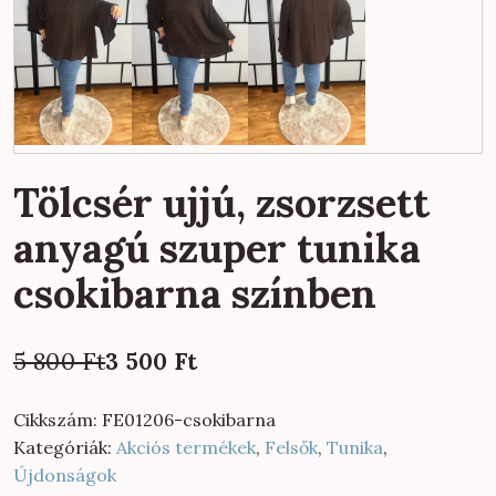
Tölcsér ujjú, zsorzsett
anyagú szuper tunika
csokibarna színben
Original
Current
5 800
Ft
3 500
Ft
price
price
was:
is:
Cikkszám:
FE01206-csokibarna
5
3
Kategóriák:
Akciós termékek
,
Felsők
,
Tunika
,
800 Ft.
500 Ft.
Újdonságok