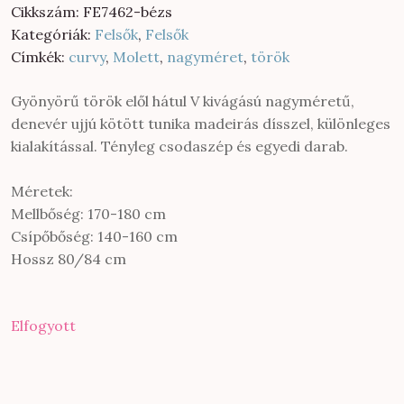
was:
is:
Cikkszám:
FE7462-bézs
8
6
Kategóriák:
Felsők
,
Felsők
900 Ft.
800 Ft.
Címkék:
curvy
,
Molett
,
nagyméret
,
török
Gyönyörű török elől hátul V kivágású nagyméretű,
denevér ujjú kötött tunika madeirás dísszel, különleges
kialakítással. Tényleg csodaszép és egyedi darab.
Méretek:
Mellbőség: 170-180 cm
Csípőbőség: 140-160 cm
Hossz 80/84 cm
Elfogyott