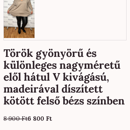
Török gyönyörű és
különleges nagyméretű
elől hátul V kivágású,
madeirával díszített
kötött felső bézs színben
Original
Current
8 900
Ft
6 800
Ft
price
price