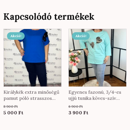
Kapcsolódó termékek
Ennek
Akció!
Akció!
a
terméknek
több
variációja
van.
A
változatok
a
Királykék extra minőségű
Egyenes fazonú, 3/4-es
termékoldalon
pamut póló strasszos
ujjú tunika köves-szív
virágdísszel
díszítéssel menta színben
választhatók
8 900
Ft
6 900
Ft
ki
Original
Current
Original
Current
5 000
Ft
3 900
Ft
price
price
price
price
was:
is:
was:
is: