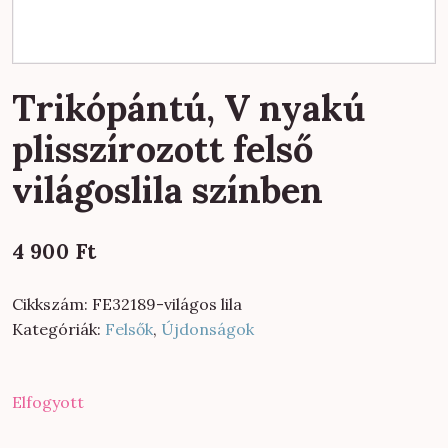
Trikópántú, V nyakú
plisszírozott felső
világoslila színben
4 900
Ft
Cikkszám:
FE32189-világos lila
Kategóriák:
Felsők
,
Újdonságok
Elfogyott