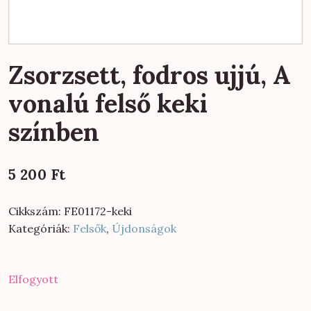
Zsorzsett, fodros ujjú, A
vonalú felső keki
színben
5 200
Ft
Cikkszám:
FE01172-keki
Kategóriák:
Felsők
,
Újdonságok
Elfogyott