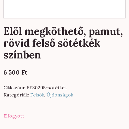
Elöl megköthető, pamut,
rövid felső sötétkék
színben
6 500
Ft
Cikkszám:
FE30295-sötétkék
Kategóriák:
Felsők
,
Újdonságok
Elfogyott