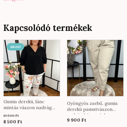
Kapcsolódó termékek
Akció!
Gumis derekú, lánc
Gyöngyös zsebű, gumis
mintás vászon nadrág
derekú pamutvászon
fehér színben
nadrág bézs színben
10 500
Ft
9 900
Ft
Original
Current
8 500
Ft