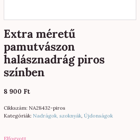
Extra méretű
pamutvászon
halásznadrág piros
színben
8 900
Ft
Cikkszám:
NA28432-piros
Kategóriák:
Nadrágok, szoknyák
,
Újdonságok
Elfogyott