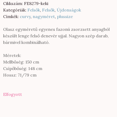
Cikkszám:
FE8279-keki
Kategóriák:
Felsők
,
Felsők
,
Újdonságok
Címkék:
curvy
,
nagyméret
,
plussize
Olasz egyméretű egyenes fazonú zsorzsett anyagból
készült lenge felső denevér ujjal. Nagyon szép darab,
bármivel kombinálható.
Méretek:
Mellbőség: 150 cm
Csípőbőség: 148 cm
Hossz: 71/79 cm
Elfogyott