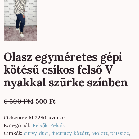
Olasz egyméretes gépi
kötésű csíkos felső V
nyakkal szürke színben
Original
Current
6 500
Ft
4 500
Ft
price
price
was:
is:
Cikkszám:
FE2280-szürke
6
4
Kategóriák:
Felsők
,
Felsők
500 Ft.
500 Ft.
Címkék:
curvy
,
duci
,
ducirucy
,
kötött
,
Molett
,
plussize
,