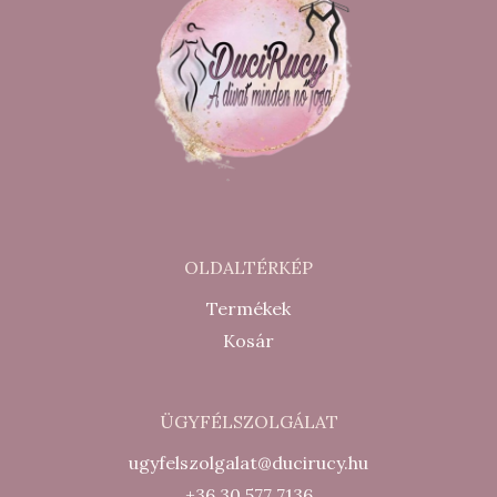
OLDALTÉRKÉP
Termékek
Kosár
ÜGYFÉLSZOLGÁLAT
ugyfelszolgalat@ducirucy.hu
+36 30 577 7136